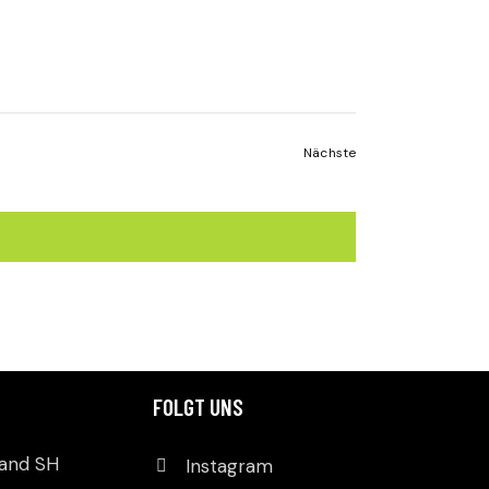
R
A
A
N
N
S
T
S
Veranstaltungen
Nächste
A
T
L
A
T
L
U
N
T
G
U
FOLGT UNS
A
N
N
band SH
Instagram