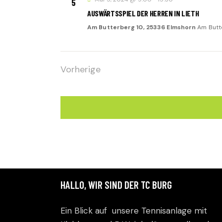
5
u
AUSWÄRTSSPIEL DER HERREN IN LIETH
m
Am Butterberg 10, 25336 Elmshorn
Am Butte
w
ä
h
Vorherige
l
Veranstaltungen
e
n
.
HALLO, WIR SIND DER TC BURG
Ein Blick auf unsere Tennisanlage mit