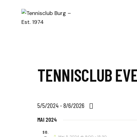
TENNISCLUB EV
5/5/2024
 - 
8/6/2026
D
MAI 2024
a
t
SO.
Mai 5, 2024 @ 9:00
-
15:30