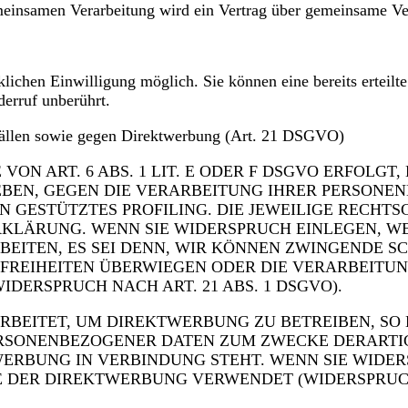
emeinsamen Verarbeitung wird ein Vertrag über gemeinsame Ve
lichen Einwilligung möglich. Sie können eine bereits erteilt
erruf unberührt.
Fällen sowie gegen Direktwerbung (Art. 21 DSGVO)
 ART. 6 ABS. 1 LIT. E ODER F DSGVO ERFOLGT, 
GEBEN, GEGEN DIE VERARBEITUNG IHRER PERSON
EN GESTÜTZTES PROFILING. DIE JEWEILIGE RECH
RKLÄRUNG. WENN SIE WIDERSPRUCH EINLEGEN, W
EITEN, ES SEI DENN, WIR KÖNNEN ZWINGENDE 
D FREIHEITEN ÜBERWIEGEN ODER DIE VERARBEIT
DERSPRUCH NACH ART. 21 ABS. 1 DSGVO).
EITET, UM DIREKTWERBUNG ZU BETREIBEN, SO H
ERSONENBEZOGENER DATEN ZUM ZWECKE DERARTIG
TWERBUNG IN VERBINDUNG STEHT. WENN SIE WID
DER DIREKTWERBUNG VERWENDET (WIDERSPRUCH N