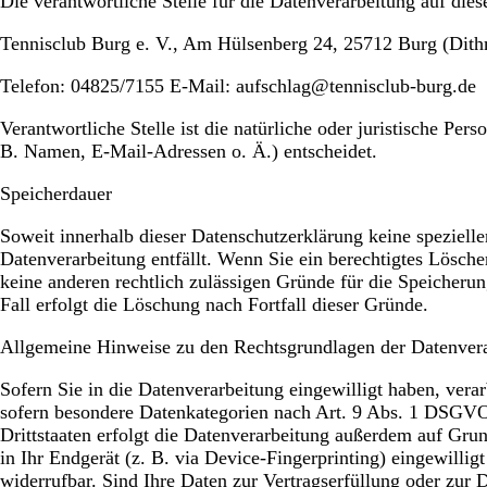
Die verantwortliche Stelle für die Datenverarbeitung auf diese
Tennisclub Burg e. V., Am Hülsenberg 24, 25712 Burg (Dith
Telefon: 04825/7155 E-Mail: aufschlag@tennisclub-burg.de
Verantwortliche Stelle ist die natürliche oder juristische P
B. Namen, E-Mail-Adressen o. Ä.) entscheidet.
Speicherdauer
Soweit innerhalb dieser Datenschutzerklärung keine speziell
Datenverarbeitung entfällt. Wenn Sie ein berechtigtes Lösch
keine anderen rechtlich zulässigen Gründe für die Speicheru
Fall erfolgt die Löschung nach Fortfall dieser Gründe.
Allgemeine Hinweise zu den Rechtsgrundlagen der Datenvera
Sofern Sie in die Datenverarbeitung eingewilligt haben, ver
sofern besondere Datenkategorien nach Art. 9 Abs. 1 DSGVO 
Drittstaaten erfolgt die Datenverarbeitung außerdem auf Gru
in Ihr Endgerät (z. B. via Device-Fingerprinting) eingewilli
widerrufbar. Sind Ihre Daten zur Vertragserfüllung oder zur 