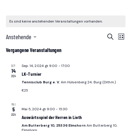
Es sind keine anstehenden Veranstaltungen vorhanden.
V
V
Anstehende
S
L
u
E
D
i
E
c
Vergangene Veranstaltungen
s
a
R
h
t
R
t
e
A
e
Sep. 14, 2024 @ 9:00
-
17:00
u
SEP.
14
A
N
m
LK-Turnier
2024
w
Tennisclub Burg e. V.
Am Hülsenberg 24, Burg (Dithm.)
S
N
ä
€25
T
S
h
A
l
MAI
T
5
Mai 5, 2024 @ 9:00
-
15:30
e
L
2024
Auswärtsspiel der Herren in Lieth
n
A
T
.
Am Butterberg 10, 25336 Elmshorn
Am Butterberg 10,
Elmshorn