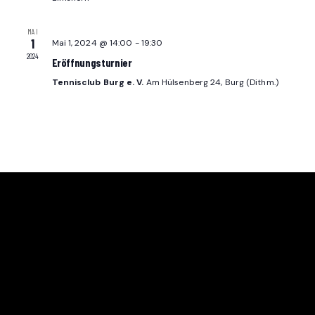
U
L
N
T
MAI
1
Mai 1, 2024 @ 14:00
-
19:30
G
2024
U
Eröffnungsturnier
A
Tennisclub Burg e. V.
Am Hülsenberg 24, Burg (Dithm.)
N
N
S
G
I
E
C
N
H
T
S
E
U
HALLO, WIR SIND DER TC BURG
N
C
-
Ein Blick auf unsere Tennisanlage mit Klubhaus und 5
H
N
Weichplätzen soll euch einen ersten Eindruck vom