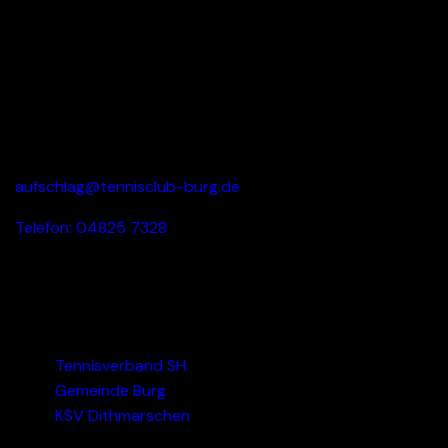
Tennisangebot im Luftkurort Burg vermitteln.
A
E
V
U
I
UNSER PLATZ
N
G
D
Am Hülsenberg 24, 25712 Burg (Dithm.)
A
T
aufschlag@tennisclub-burg.de
A
I
Telefon: 04825 7328
N
O
S
N
I
LINKS
C
Tennisverband SH
Gemeinde Burg
H
KSV Dithmarschen